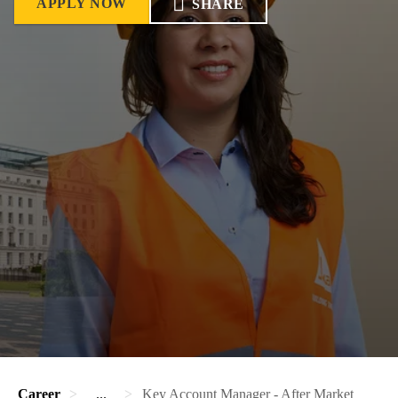
APPLY NOW
SHARE
Career
...
Key Account Manager - After Market