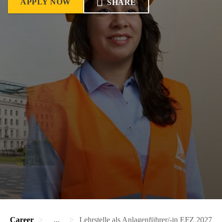
APPLY NOW
SHARE
Career
...
Lehrstelle als Anlagenführer/-in EFZ 2027