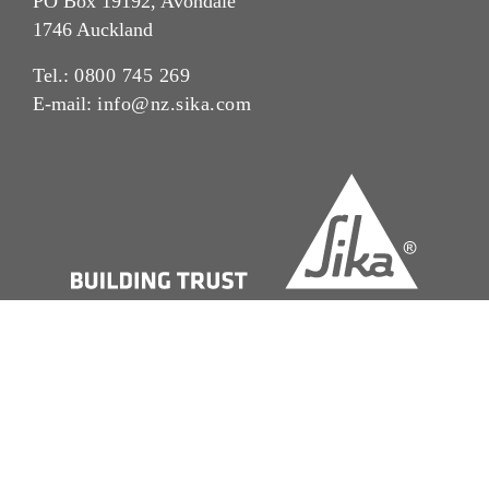
PO Box 19192, Avondale
1746 Auckland
Tel.:
0800 745 269
E-mail:
info@nz.sika.com
Imprint
Legal Notice
Privacy Notice